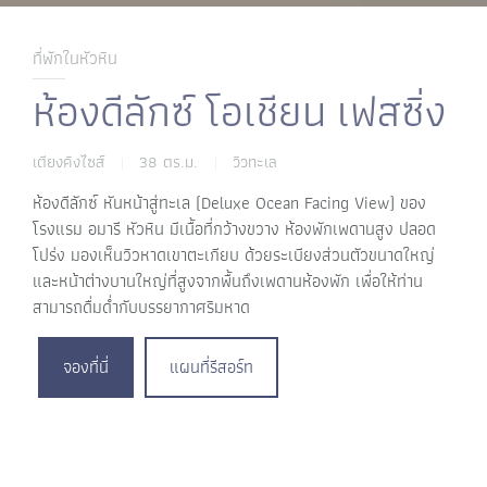
ที่พักในหัวหิน
ห้องดีลักซ์ โอเชียน เฟสซิ่ง
เตียงคิงไซส์
38 ตร.ม.
วิวทะเล
|
|
ห้องดีลักซ์ หันหน้าสู่ทะเล (Deluxe Ocean Facing View) ของ
โรงแรม อมารี หัวหิน มีเนื้อที่กว้างขวาง ห้องพักเพดานสูง ปลอด
โปร่ง มองเห็นวิวหาดเขาตะเกียบ ด้วยระเบียงส่วนตัวขนาดใหญ่
และหน้าต่างบานใหญ่ที่สูงจากพื้นถึงเพดานห้องพัก เพื่อให้ท่าน
สามารถดื่มด่ำกับบรรยากาศริมหาด
จองที่นี่
แผนที่รีสอร์ท