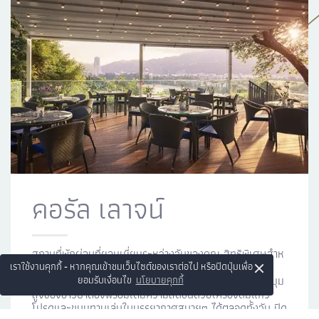
คอรัล เลาจน์
สถานที่พักผ่อนที่ยอมเยี่ยมระหว่างวันของคุณ สิทธิพิเศษสําห
×
รับแขกที่พักห้องสวีท คอรัล เลานจ์ ให้คุณได้เริ่มต้นวันใหม่
เราใช้งานคุกกี้ - หากคุณเข้าชมเว็บไซต์ของเราต่อไป หรือปิดปุ่มเพื่อ
ด้วยอาหารเช้าหลากหลายสไตล์ ผ่อนคลายไปกับทัศนียภาพมุม
ยอมรับเงื่อนไข
นโยบายคุกกี้
สูงของอ่าวป่าตองพร้อมเติมความสดชื่นด้วยเครื่องดื่มแก้ว
โปรดและขนมทานเล่นในบรรยากาศสบายๆ ได้ตลอดทั้งวัน ปิด