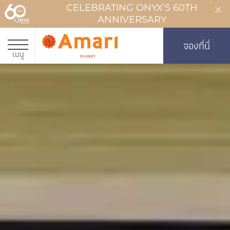
CELEBRATING ONYX'S 60TH
ANNIVERSARY
จองที่นี่
เมนู