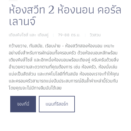
ห้องสวีท 2 ห้องนอน คอรัล
เลานจ์
เตียงคิงไซส์ และ เตียงคู่
79-88 ตร.ม.
วิวสวน
|
|
กว้างขวาง, ทันสมัย, เรียบง่าย - ห้องสวีทสองห้องนอน เหมาะ
อย่างยิ่งสำหรับการพักผ่อนทั้งครอบครัว ด้วยห้องนอนหลักพร้อม
เตียงคิงส์ไซส์ และอีกหนึ่งห้องนอนพร้อมเตียงคู่ ครับครันด้วยสิ่ง
อำนวยความสะดวกตามที่คุณต้องการ เช่น ห้องครัว, ห้องนั่งเล่น
แบ่งเป็นสัดส่วน และเทคโนโลยีที่ทันสมัย ห้องของเราจะทำให้คุณ
และครอบครัวสามารถแบ่งปันประสบการณ์อันล้ำค่าเหล่านี้ร่วมกัน
โดยคุณจะไม่มีทางลืมมันได้เลย
จองที่นี่
แผนที่รีสอร์ท