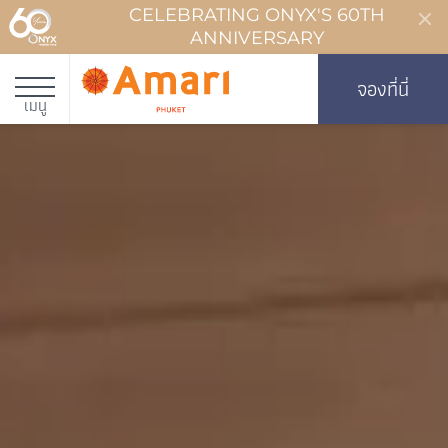
CELEBRATING ONYX'S 60TH
ANNIVERSARY
จองที่นี่
เมนู