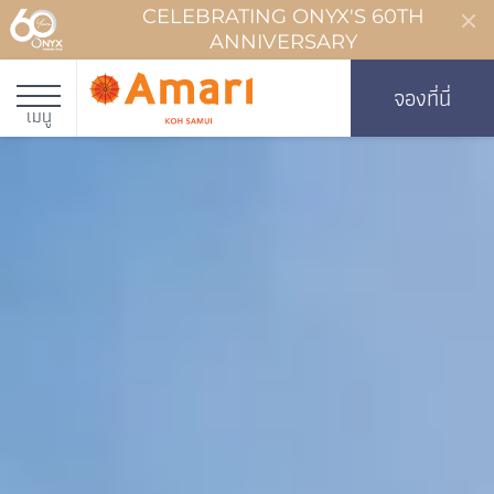
CELEBRATING ONYX'S 60TH
ANNIVERSARY
จองที่นี่
เมนู