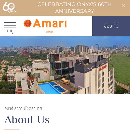
CELEBRATING ONYX'S 60TH
ANNIVERSARY
จองที่นี่
เมนู
อมารี ธากา บังคลาเทศ
About Us