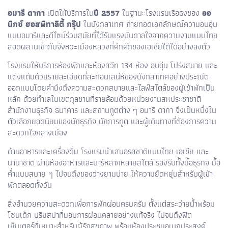
อมารี ดากา
เปิดให้บริการใน
ปี 2557
ในฐานะโรงแรมเรือธงของ
ออ
นิกซ์ ฮอสพิทาลิตี้ กรุ๊ป
ในบังกลาเทศ ถ่ายทอดเอกลักษณ์ความอบอุ่น
แบบอมารีและดีไซน์ร่วมสมัยที่ได้รับแรงบันดาลใจจากความงามแบบไทย
สอดผสานเข้ากับจังหวะเมืองหลวงที่คึกคักของเอเชียใต้ได้อย่างลงตัว
โรงแรมให้บริการห้องพักและห้องสวีท 134 ห้อง อบอุ่น โปร่งสบาย และ
แต่งแต้มด้วยรายละเอียดที่สะท้อนเสน่ห์ของบังกลาเทศอย่างประณีต
ออกแบบโดยคำนึงถึงความสะดวกสบายและไลฟ์สไตล์ของผู้เข้าพักเป็น
หลัก ด้วยทำเลในเขตกุลชานที่รายล้อมด้วยหน่วยงานสหประชาชาติ
สำนักงานธุรกิจ ธนาคาร และสถานทูตต่าง ๆ อมารี ดากา จึงเป็นหนึ่งใน
ตัวเลือกยอดนิยมของนักธุรกิจ นักการทูต และผู้เดินทางที่ต้องการความ
สะดวกใจกลางเมือง
ด้านอาหารและเครื่องดื่ม โรงแรมนำเสนอรสชาติแบบไทย เอเชีย และ
นานาชาติ ผ่านห้องอาหารและบาร์หลากหลายสไตล์ รองรับทั้งมื้อธุรกิจ มื้อ
ค่ำแบบสบาย ๆ ไปจนถึงของว่างยามบ่าย ให้ความยืดหยุ่นสำหรับผู้เข้า
พักตลอดทั้งวัน
สิ่งอำนวยความสะดวกเพื่อการพักผ่อนครบครัน ตั้งแต่สระว่ายน้ำพร้อม
โซนเด็ก บรีซสปาที่มอบการผ่อนคลายอย่างแท้จริง ไปจนถึงฟิต
เซ็นเตอร์ที่เหมาะสำหรับผู้รักสุขภาพ พร้อมห้องประชุมอเนกประสงค์