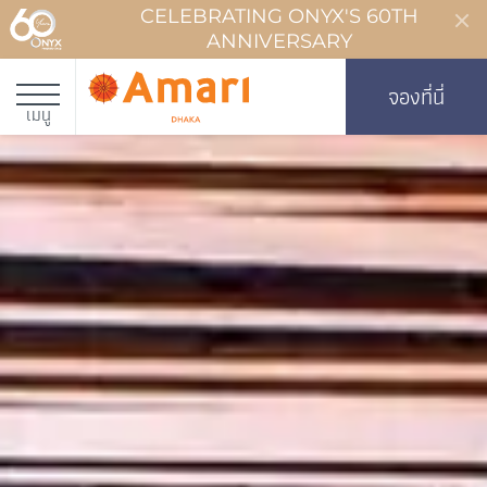
CELEBRATING ONYX'S 60TH
ANNIVERSARY
จองที่นี่
เมนู